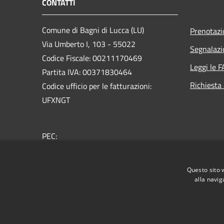
CONTATTI
Comune di Bagni di Lucca (LU)
Prenotaz
Via Umberto I, 103 - 55022
Segnalazi
Codice Fiscale: 00211170469
Leggi le 
Partita IVA: 00371830464
Richiesta
Codice ufficio per le fatturazioni:
UFXNGT
PEC:
comunebagnidilucca@postacert.toscana.it
Centralino Unico: + 39 0583 809911
Questo sito 
alla navig
RSS
Accessibilità
Privacy
Cookie
Mappa de