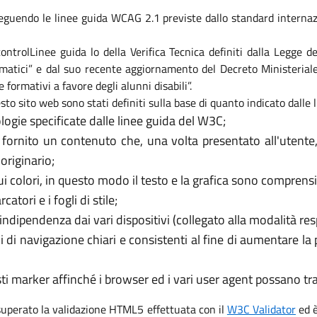
eguendo le linee guida WCAG 2.1 previste dallo standard internaz
i controlLinee guida lo della Verifica Tecnica definiti dalla Legge
formatici” e dal suo recente aggiornamento del Decreto Ministeri
e formativi a favore degli alunni disabili”.
sto sito web sono stati definiti sulla base di quanto indicato dalle
logie specificate dalle linee guida del W3C;
 fornito un contenuto che, una volta presentato all'utente
originario;
 colori, in questo modo il testo e la grafica sono comprensib
tori e i fogli di stile;
’indipendenza dai vari dispositivi (collegato alla modalità re
i di navigazione chiari e consistenti al fine di aumentare la
usti marker affinché i browser ed i vari user agent possano t
 superato la validazione HTML5 effettuata con il
W3C Validator
ed è