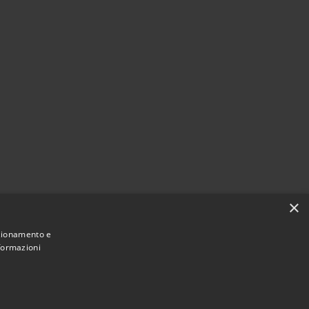
×
nzionamento e
nformazioni
Municipium
Accesso