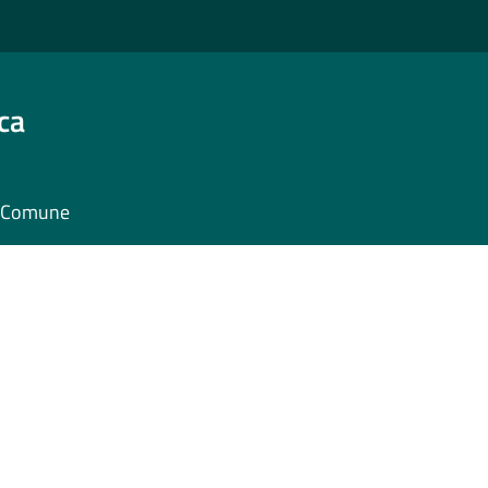
ca
il Comune