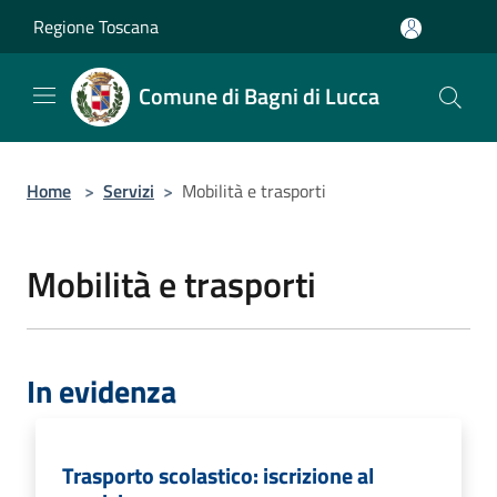
Salta al contenuto principale
Regione Toscana
Comune di Bagni di Lucca
Home
>
Servizi
>
Mobilità e trasporti
Mobilità e trasporti
In evidenza
Trasporto scolastico: iscrizione al