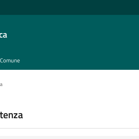
ca
il Comune
za
stenza