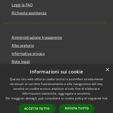
Leggi le FAQ
Richiesta assistenza
Amministrazione trasparente
Albo pretorio
Informativa privacy
Note legali
×
Dichiarazione di accessibilità
Informazioni sui cookie
Questo sito web utilizza cookie tecnici e assimilati strettamente
necessari al corretto funzionamento e alla navigazione del sito,
nonché un cookie tecnico analitico al solo fine di elaborare
informazioni statistiche, aggregate e anonime.
RSS
Copyright © 2026 • Comune di
Per maggiori dettagli, può consultare la cookie policy al seguente
link
Accessibilità
Bagni di Lucca • Powered by
Privacy
Municipium
Accesso
•
RIFIUTA TUTTO
ACCETTA TUTTO