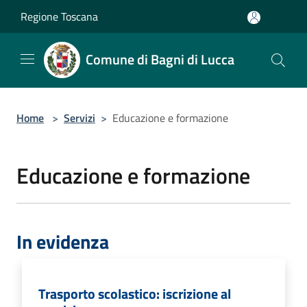
Salta al contenuto principale
Regione Toscana
Comune di Bagni di Lucca
Home
>
Servizi
>
Educazione e formazione
Educazione e formazione
In evidenza
Trasporto scolastico: iscrizione al