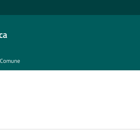
ca
il Comune